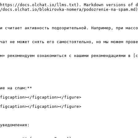
https://docs.olchat.io/llms.txt). Markdown versions of d
/docs.olchat.io/blokirovka-nomera/podozrenie-na-spam.md)
и считает активность подозрительной. Например, при массо
чат не может снять его самостоятельно, но мы можем прове
м» рекомендуем ознакомиться с нашими рекомендациями в [с
ие на спам:**

figcaption></figcaption></figure>

figcaption></figcaption></figure>

уведомления:
