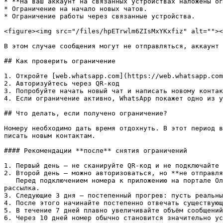
* **На ваш аккаунт на связанных устройствах наложены ог
* Ограничение на начало новых чатов.

* Ограничение работы через связанные устройства.

<figure><img src="/files/hpETrwlm6ZIsMxYKxfiz" alt=""><
В этом случае сообщения могут не отправляться, аккаунт 
## Как проверить ограничение

1. Откройте [web.whatsapp.com](https://web.whatsapp.com
2. Авторизуйтесь через QR-код

3. Попробуйте начать новый чат и написать новому контак
4. Если ограничение активно, WhatsApp покажет одно из у
## Что делать, если получено ограничение?

Номеру необходимо дать время отдохнуть. В этот период в
писать новым контактам.

#### Рекомендации **после** снятия ограничений

1. Первый день — не сканируйте QR-код и не подключайте 
2. Второй день — можно авторизоваться, но **не отправля
   Перед подключением номера к приложению на портале Олчат обязательно отключите всю автоматизацию, иначе после авторизации номера может автоматически запуститься 
рассылка.

3. Следующие 3 дня — постепенный прогрев: пусть реальны
4. После этого начинайте постепенно отвечать существующ
5. В течение 7 дней плавно увеличивайте объём сообщений
6. Через 10 дней номер обычно становится значительно ус