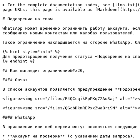
> For the complete documentation index, see [llms.txt](
page URLs; this page is available as [Markdown](https:/
# Подозрение на спам

WhatsApp может временно ограничить работу аккаунта, есл
сообщениях новым контактам или жалобах пользователей.

Такое ограничение накладывается на стороне WhatsApp. Ол
{% hint style="info" %}

Для предотвращение получения статуса «Подозрение на спа
{% endhint %}

## Как выглядит ограничение&#x20;

#### Олчат

В списке аккаунтов появляется предупреждение **Подозрен
<figure><img src="/files/E4QCcqikFpPKq72Au3aj" alt=""><
<figure><img src="/files/QGcbDkmREPxxZwaBriSN" alt=""><
#### WhatsApp

В приложении или веб-версии могут появляться следующие 
* **Аккаунт на проверке** (с указанием даты запроса).
