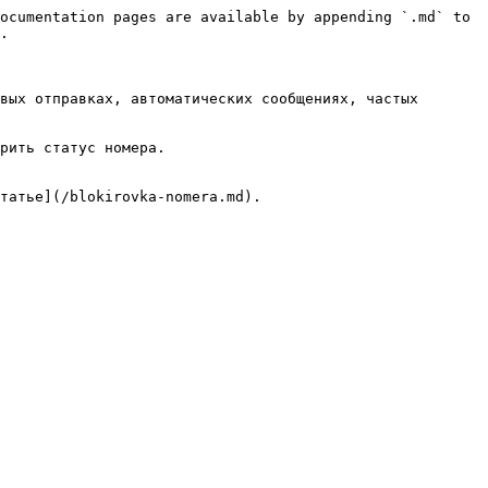
ocumentation pages are available by appending `.md` to 
.

вых отправках, автоматических сообщениях, частых 
рить статус номера.

татье](/blokirovka-nomera.md).
