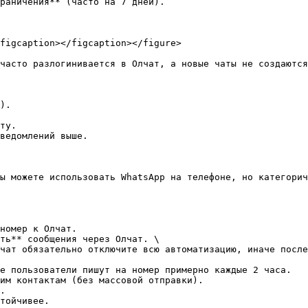
раничения** (часто на 7 дней).

figcaption></figcaption></figure>

часто разлогинивается в Олчат, а новые чаты не создаются
).

ту.

ведомлений выше.

ы можете использовать WhatsApp на телефоне, но категорич
номер к Олчат.

ть** сообщения через Олчат. \

е пользователи пишут на номер примерно каждые 2 часа.

им контактам (без массовой отправки).

.

тойчивее.
