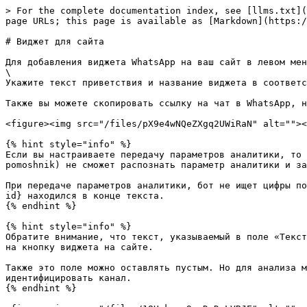
> For the complete documentation index, see [llms.txt](
page URLs; this page is available as [Markdown](https:/
# Виджет для сайта

Для добавления виджета WhatsApp на ваш сайт в левом мен
\

Укажите текст приветствия и название виджета в соответс
Также вы можете скопировать ссылку на чат в WhatsApp, н
<figure><img src="/files/pX9e4wNQeZXgq2UWiRaN" alt=""><
{% hint style="info" %}

Если вы настраиваете передачу параметров аналитики, то 
pomoshnik) не сможет распознать параметр аналитики и за
При передаче параметров аналитики, бот не ищет цифры по
id} находился в конце текста.

{% endhint %}

{% hint style="info" %}

Обратите внимание, что текст, указываемый в поле «Текст
на кнопку виджета на сайте.

Также это поле можно оставлять пустым. Но для анализа м
идентифицировать канал.

{% endhint %}
