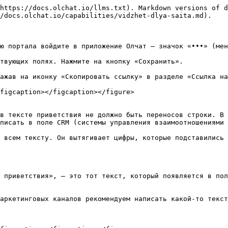
https://docs.olchat.io/llms.txt). Markdown versions of d
/docs.olchat.io/capabilities/vidzhet-dlya-saita.md).

ю портала войдите в приложение Олчат — значок «•••» (мен
твующих полях. Нажмите на кнопку «Сохранить».

ажав на иконку «Скопировать ссылку» в разделе «Ссылка на
figcaption></figcaption></figure>

в тексте приветствия не должно быть переносов строки. В 
писать в поле CRM (системы управления взаимоотношениями 
 всем тексту. Он вытягивает цифры, которые подставились 
 приветствия», — это тот текст, который появляется в пол
аркетинговых каналов рекомендуем написать какой-то текст