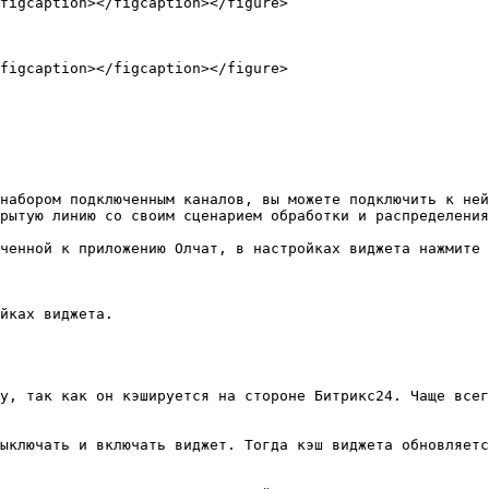
figcaption></figcaption></figure>

figcaption></figcaption></figure>

набором подключенным каналов, вы можете подключить к ней
рытую линию со своим сценарием обработки и распределения
ченной к приложению Олчат, в настройках виджета нажмите 
йках виджета.

у, так как он кэшируется на стороне Битрикс24. Чаще всег
ыключать и включать виджет. Тогда кэш виджета обновляетс