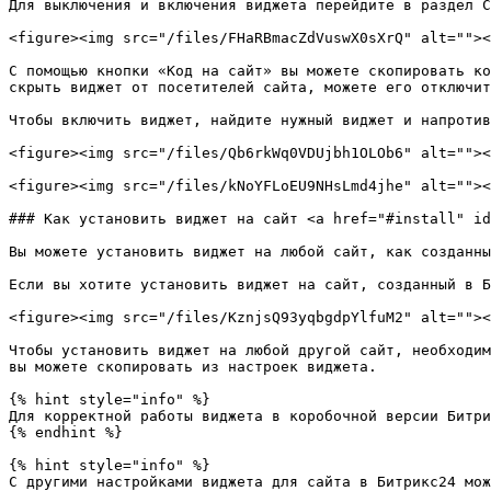
Для выключения и включения виджета перейдите в раздел C
<figure><img src="/files/FHaRBmacZdVuswX0sXrQ" alt=""><
С помощью кнопки «Код на сайт» вы можете скопировать ко
скрыть виджет от посетителей сайта, можете его отключит
Чтобы включить виджет, найдите нужный виджет и напротив
<figure><img src="/files/Qb6rkWq0VDUjbh1OLOb6" alt=""><
<figure><img src="/files/kNoYFLoEU9NHsLmd4jhe" alt=""><
### Как установить виджет на сайт <a href="#install" id
Вы можете установить виджет на любой сайт, как созданны
Если вы хотите установить виджет на сайт, созданный в Б
<figure><img src="/files/KznjsQ93yqbgdpYlfuM2" alt=""><
Чтобы установить виджет на любой другой сайт, необходим
вы можете скопировать из настроек виджета.

{% hint style="info" %}

Для корректной работы виджета в коробочной версии Битри
{% endhint %}

{% hint style="info" %}

С другими настройками виджета для сайта в Битрикс24 мож