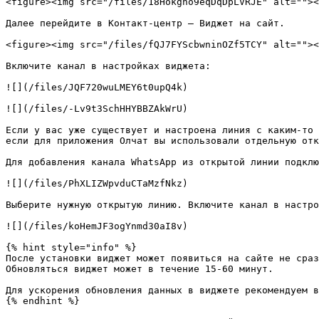
<figure><img src="/files/18Hokgno9eqDqDpLVRJE" alt=""><
Далее перейдите в Контакт-центр — Виджет на сайт.

<figure><img src="/files/fQJ7FYScbwninOZf5TCY" alt=""><
Включите канал в настройках виджета:

![](/files/JQF720wuLMEY6t0upQ4k)

![](/files/-Lv9t3SchHHYBBZAkWrU)

Если у вас уже существует и настроена линия с каким-то 
если для приложения Олчат вы использовали отдельную отк
Для добавления канала WhatsApp из открытой линии подклю
![](/files/PhXLIZWpvduCTaMzfNkz)

Выберите нужную открытую линию. Включите канал в настро
![](/files/koHemJF3ogYnmd30aI8v)

{% hint style="info" %}

После установки виджет может появиться на сайте не сраз
Обновляться виджет может в течение 15-60 минут.

Для ускорения обновления данных в виджете рекомендуем в
{% endhint %}
