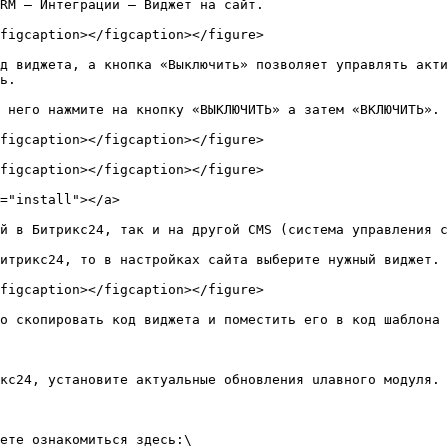
RM – Интеграции – Виджет на сайт.

figcaption></figcaption></figure>

д виджета, а кнопка «Выключить» позволяет управлять акти
ь.

 него нажмите на кнопку «ВЫКЛЮЧИТЬ» а затем «ВКЛЮЧИТЬ».

figcaption></figcaption></figure>

figcaption></figcaption></figure>

="install"></a>

й в Битрикс24, так и на другой CMS (система управления с
итрикс24, то в настройках сайта выберите нужный виджет.

figcaption></figcaption></figure>

о скопировать код виджета и поместить его в код шаблона 
кс24, установите актуальные обновления uлавного модуля.

ете ознакомиться здесь:\
