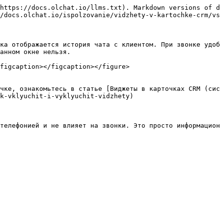
https://docs.olchat.io/llms.txt). Markdown versions of d
/docs.olchat.io/ispolzovanie/vidzhety-v-kartochke-crm/vs
ка отображается история чата с клиентом. При звонке удоб
анном окне нельзя.

figcaption></figcaption></figure>

чке, ознакомьтесь в статье [Виджеты в карточках CRM (сис
k-vklyuchit-i-vyklyuchit-vidzhety)

телефонией и не влияет на звонки. Это просто информацион