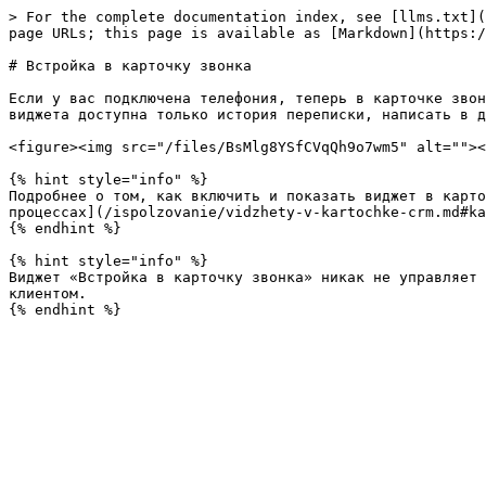
> For the complete documentation index, see [llms.txt](
page URLs; this page is available as [Markdown](https:/
# Встройка в карточку звонка

Если у вас подключена телефония, теперь в карточке звон
виджета доступна только история переписки, написать в д
<figure><img src="/files/BsMlg8YSfCVqQh9o7wm5" alt=""><
{% hint style="info" %}

Подробнее о том, как включить и показать виджет в карто
процессах](/ispolzovanie/vidzhety-v-kartochke-crm.md#ka
{% endhint %}

{% hint style="info" %}

Виджет «Встройка в карточку звонка» никак не управляет 
клиентом.
