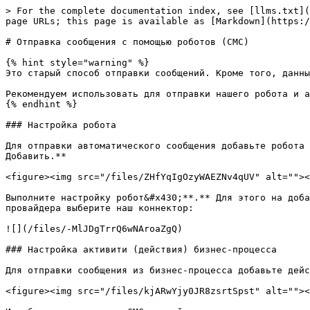
> For the complete documentation index, see [llms.txt](
page URLs; this page is available as [Markdown](https:/
# Отправка сообщения с помощью роботов (СМС)

{% hint style="warning" %}

Это старый способ отправки сообщений. Кроме того, данны
Рекомендуем использовать для отправки нашего робота и а
{% endhint %}

### Настройка робота

Для отправки автоматического сообщения добавьте робота 
Добавить.**

<figure><img src="/files/ZHfYqIgOzyWAEZNv4qUV" alt=""><
Выполните настройку робот&#x430;**.** Для этого на доба
провайдера выберите наш коннектор:

![](/files/-MlJDgTrrQ6wNAroaZgQ)

### Настройка активити (действия) бизнес-процесса

Для отправки сообщения из бизнес-процесса добавьте дейс
<figure><img src="/files/kjARwYjy0JR8zsrtSpst" alt=""><