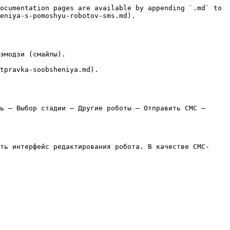
ocumentation pages are available by appending `.md` to 
eniya-s-pomoshyu-robotov-sms.md).

эмодзи (смайлы).

tpravka-soobsheniya.md).

ь ‒ Выбор стадии ‒ Другие роботы ‒ Отправить СМС ‒ 
ть интерфейс редактирования робота. В качестве СМС-