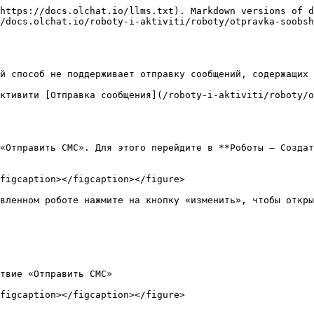
https://docs.olchat.io/llms.txt). Markdown versions of d
/docs.olchat.io/roboty-i-aktiviti/roboty/otpravka-soobsh
й способ не поддерживает отправку сообщений, содержащих 
ктивити [Отправка сообщения](/roboty-i-aktiviti/roboty/o
«Отправить СМС». Для этого перейдите в **Роботы ‒ Создат
figcaption></figcaption></figure>

вленном роботе нажмите на кнопку «изменить», чтобы откры
твие «Отправить СМС»

figcaption></figcaption></figure>
