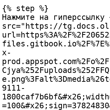
{% step %}

Нажмите на гиперссылку <
src="https://tg.docs.ol
url=https%3A%2F%2F20652
files.gitbook.io%2F%7E%
x-
prod.appspot.com%2Fo%2F
Cjya%252Fuploads%252FFQ
e.png%3Falt%3Dmedia%26t
9111-
1800caf7b6bf&#x26;width
=100&#x26;sign=37824830