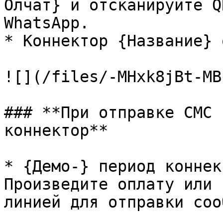
Олчат} и отсканируйте Q
WhatsApp.

* Коннектор {Название} 
![](/files/-MHxk8jBt-MB
### **При отправке СМС 
коннектор**

* {Демо-} период коннек
Произведите оплату или 
линией для отправки соо