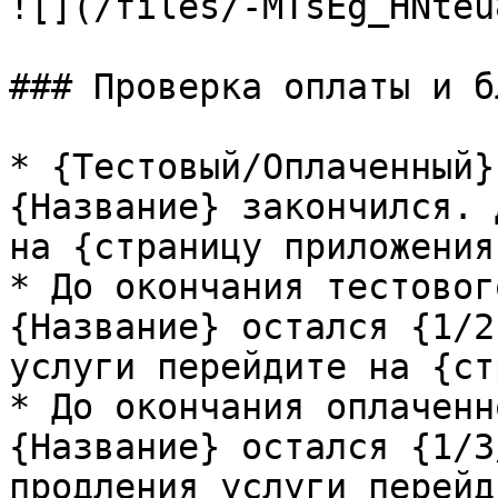
![](/files/-MTsEg_HNteu
### Проверка оплаты и б
* {Тестовый/Оплаченный}
{Название} закончился. 
на {страницу приложения
* До окончания тестовог
{Название} остался {1/2
услуги перейдите на {ст
* До окончания оплаченн
{Название} остался {1/3
продления услуги перейд