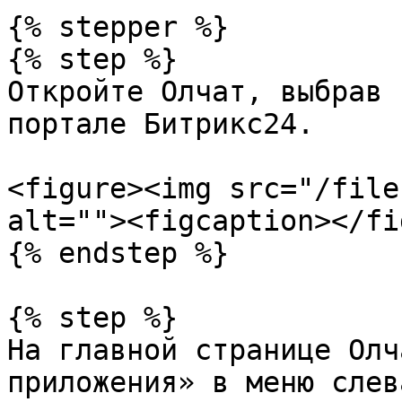
{% stepper %}

{% step %}

Откройте Олчат, выбрав 
портале Битрикс24.

<figure><img src="/file
alt=""><figcaption></fi
{% endstep %}

{% step %}

На главной странице Олч
приложения» в меню слева