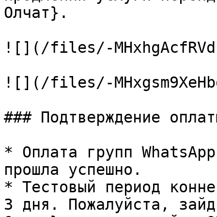
Олчат}.

![](/files/-MHxhgAcfRVd
![](/files/-MHxgsm9XeHb
### Подтверждение оплаты
* Оплата групп WhatsApp
прошла успешно.

* Тестовый период конне
3 дня. Пожалуйста, зайд