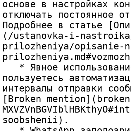
основе в настройках кон
отключать постоянное от
Подробнее в статье [Опи
(/ustanovka-i-nastroika
prilozheniya/opisanie-n
prilozheniya.md#vozmozh
   * Явное использование автоматизации. Если часто 
пользуетесь автоматизац
интервалы отправки сооб
[Broken mention](broken
MXVZVnBGVIblHBKthyO#int
soobshenii).

   * WhatsApp заподозрил ваш аккаунт в спамерской, 