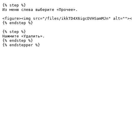
{% step %}

Из меню слева выберите «Прочее».

<figure><img src="/files/ikkTD4X6igcDVHSamMJn" alt=""><
{% endstep %}

{% step %}

Нажмите «Удалить».

{% endstep %}
