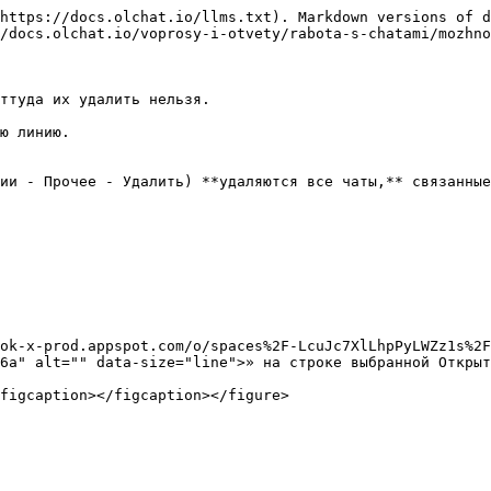
https://docs.olchat.io/llms.txt). Markdown versions of d
/docs.olchat.io/voprosy-i-otvety/rabota-s-chatami/mozhno
ттуда их удалить нельзя.

ю линию.

ии - Прочее - Удалить) **удаляются все чаты,** связанные
ok-x-prod.appspot.com/o/spaces%2F-LcuJc7XlLhpPyLWZz1s%2F
6a" alt="" data-size="line">» на строке выбранной Открыт
figcaption></figcaption></figure>
