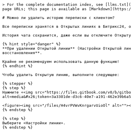
> For the complete documentation index, see [llms.txt](
page URLs; this page is available as [Markdown](https:/
# Можно ли удалить историю переписки с клиентом?

Все переписки хранятся в Открытых линиях в Битрикс24, о
История чата сохранится, даже если вы отключите Открыту
{% hint style="danger" %}

**При удалении Открытой линии** (Настройки Открытой лин
восстановления**.

Крайне не рекомендуем использовать данную функцию!

{% endhint %}

Чтобы удалить Открытую линию, выполните следующее:

{% stepper %}

{% step %}

Нажмите «<img src="https://files.gitbook.com/v0/b/gitbo
alt=media&#x26;token=3a3301de-d3c6-40e7-a191-462e39b6a5
<figure><img src="/files/H4vrPVWvKnrgarvUioOl" alt=""><
{% endstep %}

{% step %}

Выберите «Настройки линии».

{% endstep %}
