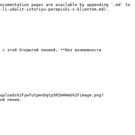
ocumentation pages are available by appending `.md` to 
-li-udalit-istoriyu-perepiski-s-klientom.md).

 с этой Открытой линией, **без возможности 
uploads%2FywfutpmvDqtp5RZmHHmG%2Fimage.png?
ой линии.
