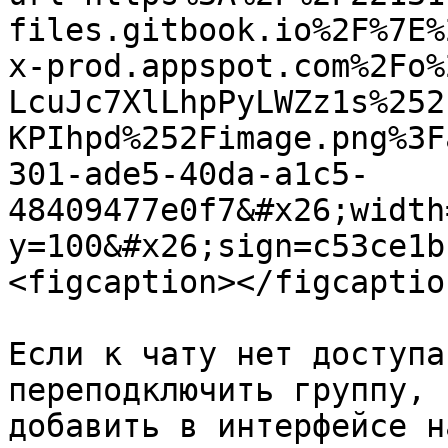
files.gitbook.io%2F%7E%
x-prod.appspot.com%2Fo%
LcuJc7XlLhpPyLWZz1s%252
KPIhpd%252Fimage.png%3F
301-ade5-40da-a1c5-
48409477e0f7&#x26;width
y=100&#x26;sign=c53ce1b
<figcaption></figcaptio
Если к чату нет доступа
переподключить группу, 