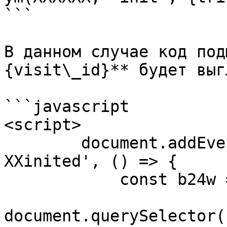
```

В данном случае код под
{visit\_id}** будет выг
```javascript

<script>

	document.addEventListener('yacounterXXXXXX
XXinited', () => {

	    const b24w = setInterval(() => {

			const l =
document.querySelector(