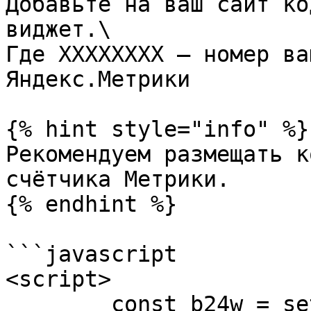
Добавьте на ваш сайт ко
виджет.\

Где ХХХХХХХХ — номер ва
Яндекс.Метрики

{% hint style="info" %}

Рекомендуем размещать к
счётчика Метрики.

{% endhint %}

```javascript

<script>

	const b24w = setInterval(() => {
