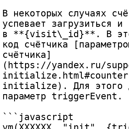
В некоторых случаях счё
успевает загрузиться и 
в **{visit\_id}**. В эт
код счётчика [параметро
счётчика]
(https://yandex.ru/supp
initialize.html#counter
initialize). Для этого 
параметр triggerEvent.

```javascript

ym(XXXXXX, "init", {tri