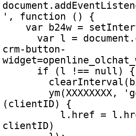
document.addEventListen
', function () {

    var b24w = setInterval(function () {

      var l = document.querySelector('[data-b24-
crm-button-
widget=openline_olchat_
      if (l !== null) {

        clearInterval(b24w);

        ym(XXXXXXXX, 'getClientID', function 
(clientID) {

          l.href = l.href.replace(/\{visit_id\}/, 
clientID)
