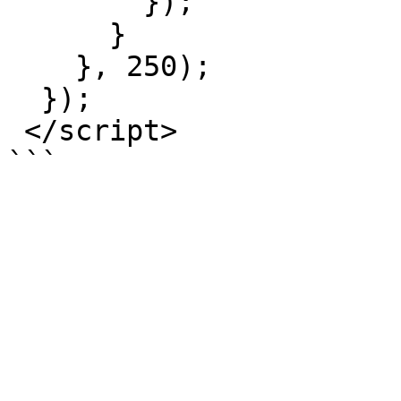
        });

      }

    }, 250);

  });

 </script>
