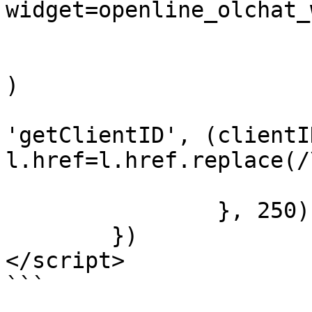
widget=openline_olchat_
			if (l !== null) {
				clearInterv
)

				ym(XXXXX
'getClientID', (clientI
l.href=l.href.replace(/
			}
		}, 250)

	})

</script>

```
