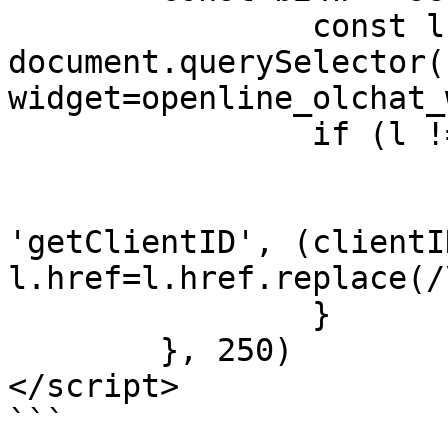
		const l = 
document.querySelector(
widget=openline_olchat_
		if (l !== null) {

			clearInterval(b24w)
			ym(XXXXXXXX,
'getClientID', (clientI
l.href=l.href.replace(/
		}

	}, 250)

</script>

```
